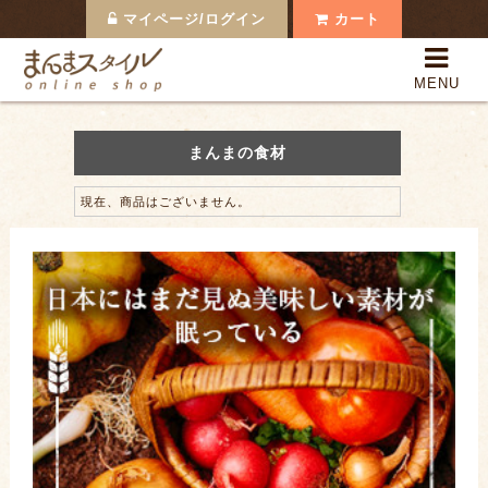
マイページ/ログイン
カート
まんまスタイルOnline 
MENU
全商品一覧
まんまの果実
まんまの食材
日本のまんま
現在、商品はございません。
まんまの食材
まんまスタイルって？
支払い・配送
よくある質問