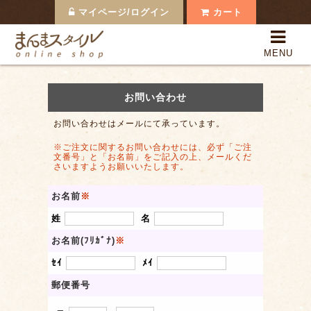
マイページ/ログイン
カート
まんまスタイルOnline 
MENU
全商品一覧
まんまの果実
お問い合わせ
お問い合わせはメールにて承っています。
日本のまんま
※ご注文に関するお問い合わせには、必ず「ご注
まんまの食材
文番号」と「お名前」をご記入の上、メールくだ
さいますようお願いいたします。
まんまスタイルって？
お名前
※
支払い・配送
姓
名
お名前(ﾌﾘｶﾞﾅ)
※
よくある質問
ｾｲ
ﾒｲ
郵便番号