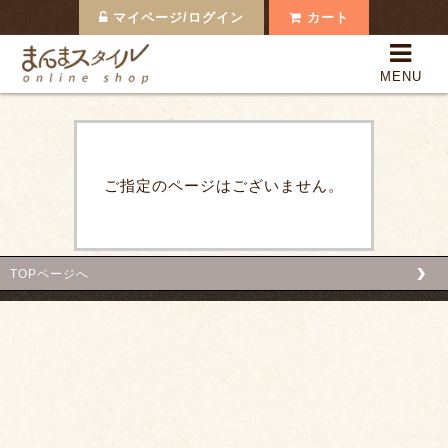
マイページ/ログイン
カート
まんまスタイルOnline 
MENU
全商品一覧
まんまの果実
日本のまんま
ご指定のページはございません。
まんまの食材
まんまスタイルって？
TOPページへ
支払い・配送
よくある質問