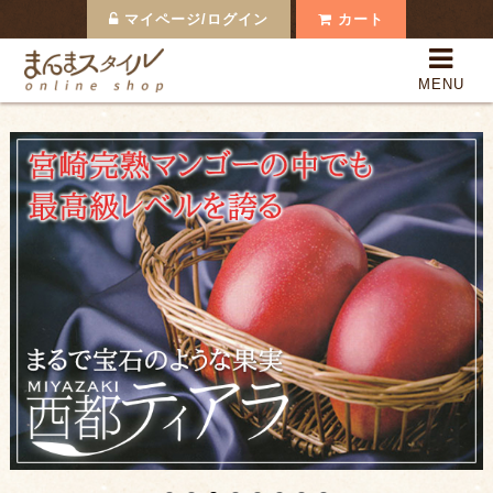
マイページ/ログイン
カート
まんまスタイルOnline 
MENU
全商品一覧
まんまの果実
日本のまんま
まんまの食材
まんまスタイルって？
支払い・配送
よくある質問